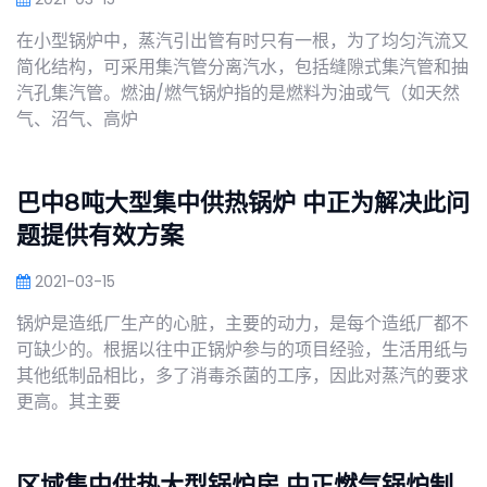
在小型锅炉中，蒸汽引出管有时只有一根，为了均匀汽流又
简化结构，可采用集汽管分离汽水，包括缝隙式集汽管和抽
汽孔集汽管。燃油/燃气锅炉指的是燃料为油或气（如天然
气、沼气、高炉
巴中8吨大型集中供热锅炉 中正为解决此问
题提供有效方案
2021-03-15
锅炉是造纸厂生产的心脏，主要的动力，是每个造纸厂都不
可缺少的。根据以往中正锅炉参与的项目经验，生活用纸与
其他纸制品相比，多了消毒杀菌的工序，因此对蒸汽的要求
更高。其主要
区域集中供热大型锅炉房,中正燃气锅炉制