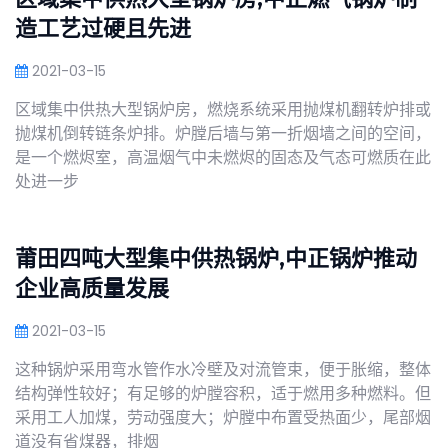
造工艺过硬且先进
2021-03-15
区域集中供热大型锅炉房，燃烧系统采用抛煤机翻转炉排或
抛煤机倒转链条炉排。炉膛后墙与第一折烟墙之间的空间，
是一个燃烬室，高温烟气中未燃烬的固态及气态可燃质在此
处进一步
莆田四吨大型集中供热锅炉,中正锅炉推动
企业高质量发展
2021-03-15
这种锅炉采用弯水管作水冷壁及对流管束，便于胀缩，整体
结构弹性较好；有足够的炉膛容积，适于燃用多种燃料。但
采用工人加煤，劳动强度大；炉膛中布置受热面少，尾部烟
道没有省煤器，排烟